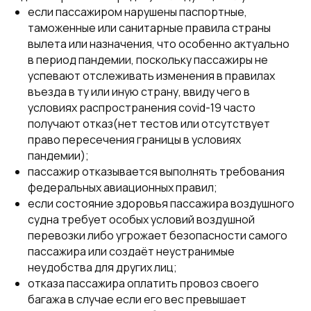
если пассажиром нарушены паспортные,
таможенные или санитарные правила страны
вылета или назначения, что особенно актуально
в период пандемии, поскольку пассажиры не
успевают отслеживать изменения в правилах
въезда в ту или иную страну, ввиду чего в
условиях распространения covid-19 часто
получают отказ(нет тестов или отсутствует
право пересечения границы в условиях
пандемии);
пассажир отказывается выполнять требования
федеральных авиационных правил;
если состояние здоровья пассажира воздушного
судна требует особых условий воздушной
перевозки либо угрожает безопасности самого
пассажира или создаёт неустранимые
неудобства для других лиц;
отказа пассажира оплатить провоз своего
багажа в случае если его вес превышает