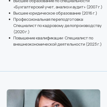
Глеб Морозов
Юрист
Глеб Морозов получил высшее юридическое
образование в 2015 году и с тех пор
специализируется на вопросах транспортного
права и корпоративных реструктуризаций. Он
обладает значительным опытом в сопровождении
судебных споров как в арбитражных судах, так и в
судах общей юрисдикции.
Глеб активно участвует в поддержке
деятельности иностранных авиакомпаний,
оказывая юридическую помощь в разрешении
различных споров. Его профессиональные навыки
и глубокие знания в области транспортного права
делают его ценным специалистом для компаний,
работающих в авиационной отрасли.