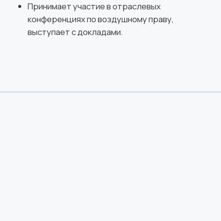
С 2013 года – член Координационного совета
Межгосударственного авиационного
комитета (МАК) по подготовке авиационных
специалистов государств-участников
Соглашения о гражданской авиации и об
использовании воздушного пространства.
С августа 2015 года – член
Аэронавигационного совета при Северо-
Западном МТУ ВТ Росавиации.
С 28 сентября 2016 года – член
Общественного совета при Северо-
Западном следственном управлении на
транспорте Следственного комитета
Российской Федерации.
C 2016 года – член Всемирной ассоциации
юристов аэропортов (WALA).
Награжден почетной грамотой
Федерального агентства воздушного
транспорта за большой личный вклад в
популяризацию и развитие воздушного
права (Приказ №192/Н-ФА от 11.10.2016).
Со-организатор (секретарь оргкомитета)
научно-практических конференций по
воздушному праву (2010-2022).