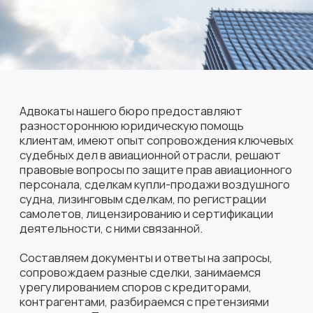
разностороннюю юридическую помощь
клиентам, имеют опыт сопровождения ключевых
судебных дел в авиационной отрасли, решают
правовые вопросы по защите прав авиационного
персонала, сделкам купли-продажи воздушного
судна, лизинговым сделкам, по регистрации
самолетов, лицензированию и сертификации
деятельности, с ними связанной.
Составляем документы и ответы на запросы,
сопровождаем разные сделки, занимаемся
урегулированием споров с кредиторами,
контрагентами, разбираемся с претензиями
пассажиров. Представляем интересы наших
клиентов в государственных органах и
защищаем их права в суде.
Сотрудничаем с крупнейшими авиакомпаниями.
Московское адвокатское бюро
«Атторнейс Групп. Air Law» является