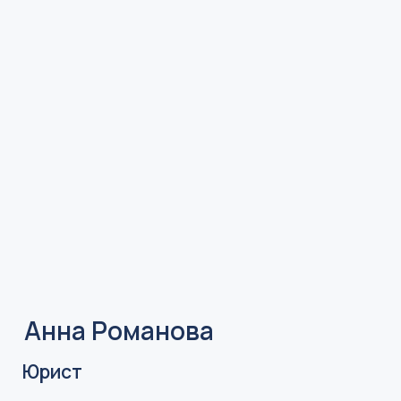
Панченко Сергей Игоревич
Партнер Бюро
Регистрационный номер 77/13714 в реестре
Адвокатской палаты г. Москвы
+7 985 928-49-49
9284949@gmail.com
Образование высшее юридическое и высшее
экономическое.
Стаж в юриспруденции более 30 лет, из них в
адвокатуре более 20 лет.