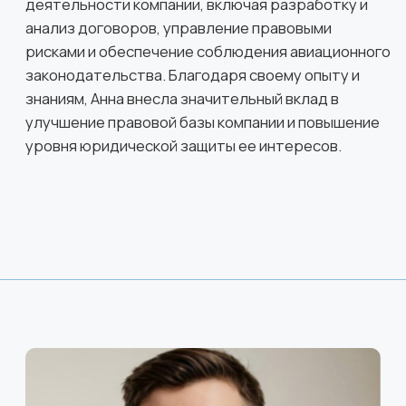
География нашей
работы
охватывает более
10 стран мира
Нам доверяют защиту своих интересов
российские и международные компании
Национальный
перевозчик Турции
Национальный
перевозчик Эфиопии
Государственная