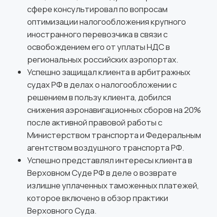
Директор Института воздушного и космического
права AEROHELP
Эксперт в области воздушного права
Имеет благодарность руководителя
Федерального агентства воздушного
транспорта (Росавиации) за большой личный
вклад в научно-правовое обеспечение
деятельности организаций гражданской
авиации (2011 год).
С 2011 года – член Российской ассоциации
международного права (РАМП).
С 2012 года – член Европейской ассоциации
воздушного права (EALA).
Эксперт по правовым вопросам
информационного агентства «Aviation
EXplorer».
С 2012 года по 30 ноября 2014 года –
руководитель Центра воздушного права
СПбГУ ГА.