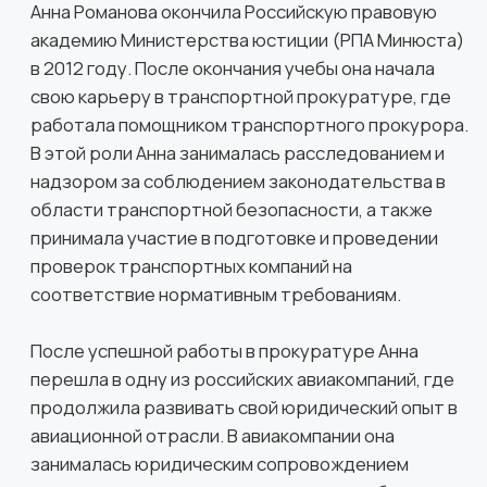
Специализация:
защита по делам об
экономических преступлениях,
сопровождение процедур банкротства,
корпоративных споров, защита интересов
потерпевших.
Большой позитивный опыт реализации
крупных проектов и руководства командой
юристов на проекте.
Организация и сопровождение юридических
процедур и судебных разбирательств в
иностранных юрисдикциях: Великобритании,
Западной Европе и США.
Представление интересов потерпевших.
Организация и сопровождение возврата
похищенных активов в том числе в
иностранных юрисдикциях.