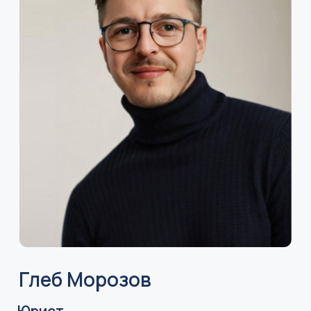
авиакомпания ОАЭ со штаб-
квартирой в международном
аэропорту Дубай.
Авиакомпания Китая со штаб-
квартирой в Гуанчжоу. Одна
из трех крупнейших
авиакомпаний Китая.
РОССИЯ
КИТАЙ
ТУРЦИЯ
ЭФИОПИЯ
ОБЪЕДИНЕННЫЕ АРАБСКИЕ ЭМИРАТЫ