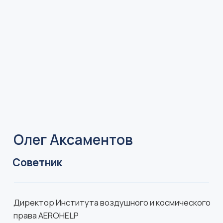
В составе рабочих групп неоднократно
принимал участие в научно-
исследовательских работах по подготовке
проектов федеральных законов,
постановлений Правительства РФ, приказов
Министерства транспорта РФ.
В декабре 2019 года Аппаратом
Правительства РФ определен
ответственным секретарем рабочей группы
по реализации механизма «регуляторной
гильотины» в сфере воздушного транспорта.
Регулярно принимает участие в качестве
докладчика на российских и международных
научно-практических и отраслевых
конференциях с докладами по актуальным
проблемам воздушного права.
Имеет Благодарность Первого заместителя
руководителя Администрации Губернатора
Санкт-Петербурга за многолетнее научно-
правовое обеспечение авиационной отрасли
(2022)