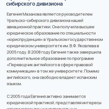
Вероника Акташева
Партнер по авиационной коммерции
После окончания факультета международных
отношений и политологии в Казанском
Федеральном Университете Вероника начала
свой карьерный путь в Международном
аэропорту «Казань» и за годы работы выросла до
директора по стратегическому развитию. Далее
её пригласили работать в столицу – Московский
аэропорт «Внуково», где успешно проработала в
течение 5 лет и совместно с командой достигли
лучших результатов на рынке.
Имея 17-летний практический опыт Вероника
стала сильным профессионалом в области
авиации, с акцентом на развитии коммерческой
деятельности, ведении бизнеса с иностранными
партнерами, привлечении авиакомпаний и
проведении успешных переговоров.
Кроме диплома специалиста по международным
отношениям, прошла программу в том же КФУ по
программе дополнительного образования