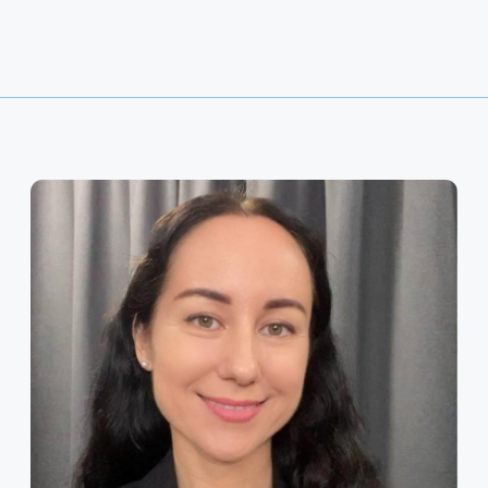
Краснопресненская наб. 12
Время работы:
пн-пт 10:00-19:00
+7 (495) 760-12-24
info@air.law
ИНН / КПП 7734270589 / 773401001
ОГРН 1127799025375
© Московское адвокатское бюро
«Атторнейс Групп» 2012—2023
Политика конфиденциальности
Разработка сайта