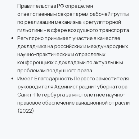
оказывает помощь в выборе оптимальной формы
ведения бизнеса и подготовке необходимых
корпоративных документов.
Для действующих компаний она предоставляет
сопровождение различных изменений, включая
смену состава участников, директора,
наименования, видов деятельности, устава и
других аспектов. Кроме того, Светлана обладает
опытом в реорганизации юридических лиц и
сопровождении ликвидации компаний.
Образование и квалификации
Высшее образование по специальности
«Бухгалтерский учет, анализ и аудит» (2007 г.)
Высшее юридическое образование (2016 г.)
Профессиональная переподготовка:
Специалист по кадровому делопроизводству
(2020 г.)
Повышение квалификации: Специалист по
внешнеэкономической деятельности (2023 г.)