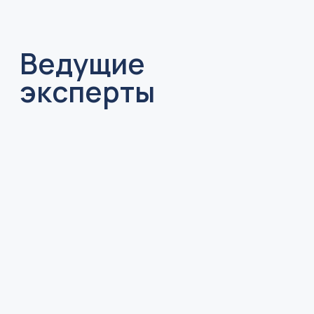
Регистрационный номер 77/10777 в реестре
Адвокатской палаты города Москвы
Эксперт в области воздушного права
Почётный эксперт МГИМО по воздушному праву
Юридический стаж с 2007 г.
Статус адвоката с 2012 г.
В рамках адвокатской деятельности
представляет интересы и защищает права
отечественных и иностранных клиентов в
хозяйственных, административных и
уголовных делах любой сложности. Есть
опыт разрешения налоговых, трудовых
споров, оказывал юридическое
сопровождение внешнеэкономической
деятельности.
На сегодняшний день основная
специализация — воздушное право. В этой