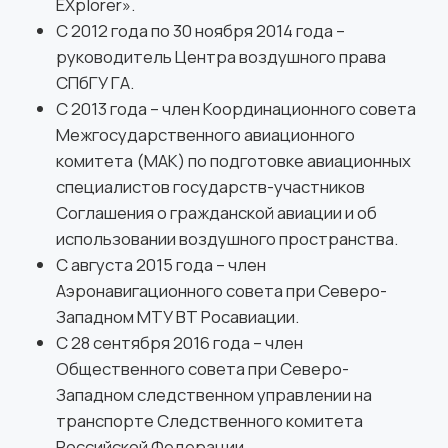
Адвокат
Является членом адвокатской палаты c
1998 года.
Эксперт в области воздушного права
Оказывает профессиональную юридическую
помощь в авиационной отрасли
Защищает интересы авиакомпаний в
государственных, правоохранительных
органах ,
Представляет интересы авиакомпаний в судах
общей юрисдикции, арбитражных судах.