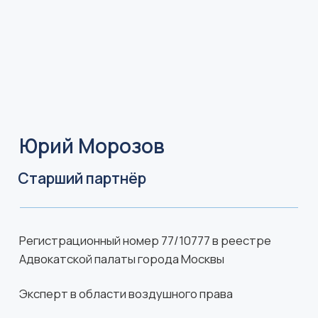
сфере консультировал по вопросам
оптимизации налогообложения крупного
иностранного перевозчика в связи с
освобождением его от уплаты НДС в
региональных российских аэропортах.
Успешно защищал клиента в арбитражных
судах РФ в делах о налогообложении с
решением в пользу клиента, добился
снижения аэронавигационных сборов на 20%
после активной правовой работы с
Министерством транспорта и Федеральным
агентством воздушного транспорта РФ.
Успешно представлял интересы клиента в
Верховном Суде РФ в деле о возврате
излишне уплаченных таможенных платежей,
которое включено в обзор практики
Верховного Суда.
Принимает участие в отраслевых
конференциях по воздушному праву,
выступает с докладами.