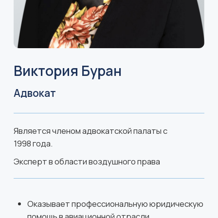
сибирского дивизиона
Евгения Мазанова является руководителем
Уральско-сибирского дивизиона нашей
авиационной практики. Она получила высшее
юридическое образование по специальности
«юриспруденция» в Уральском государственном
юридическом университете им. В.Ф. Яковлева в
2005 году. В 2008 году Евгения также завершила
дополнительное образование по программе
«Переводчик английского в сфере правовой
коммуникации» в том же университете. Помимо
английского, она свободно владеет испанским
языком.
С 2005 года Евгения активно занимается
юридической практикой, представляя интересы
юридических лиц и индивидуальных
предпринимателей в арбитражных судах. Она
сопровождает деятельность иностранных
авиакомпаний и участвует в разрешении споров
на территории Урала и Сибири, что делает её
незаменимым специалистом в области
авиационного права в регионе.