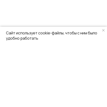
пн-пт 10:00-19:00
+7 (495) 760-12-24
info@air.law
Сайт использует cookie-файлы, чтобы с ним было
удобно работать
ИНН / КПП 7734270589 / 773401001
ОГРН 1127799025375
© Московское адвокатское бюро
«Атторнейс Групп» 2012—2023
Политика конфиденциальности
Разработка сайта