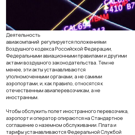
Свяжитесь с
нами, чтобы
Деятельность
договориться
авиакомпаний
регулируется
положениями
о встрече
Воздушного кодекса Российской Федерации,
Федеральными авиационными правилами и другими
актами воздушного законодательства. Тем не
менее, эти акты устанавливаются
+7 495 760-12-24
уполномоченными органами, а не самими
info@air.law
аэропортами, и, как правило, относятся к
отечественным авиаперевозчикам, а не
иностранным.
Чтобы обслужить полет иностранного перевозчика,
аэропорт и оператор опираются на Стандартное
соглашение о наземном обслуживании. Плата и
тарифы устанавливаются Федеральной Службой