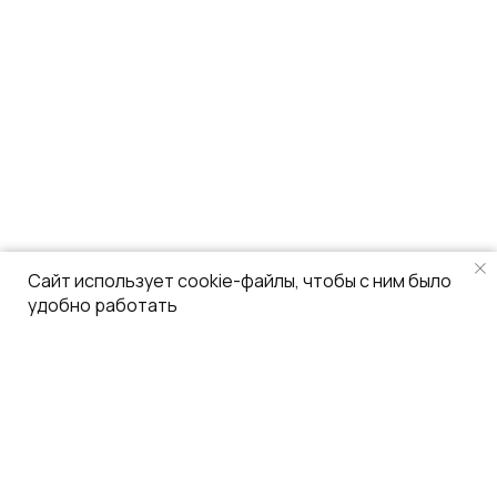
123610, г. Москва,
Краснопресненская наб. 12
Время работы:
пн-пт 10:00-19:00
+7 (495) 760-12-24
info@air.law
Сайт использует cookie-файлы, чтобы с ним было
удобно работать
ИНН / КПП 7734270589 / 773401001
ОГРН 1127799025375
© Московское адвокатское бюро
«Атторнейс Групп» 2012—2023
Политика конфиденциальности
Разработка сайта